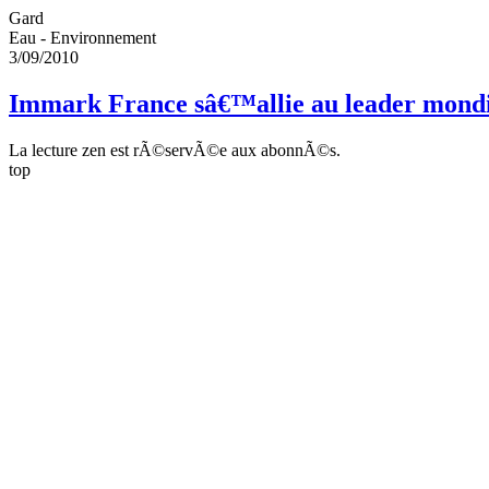
Gard
Eau - Environnement
3/09/2010
Immark France sâ€™allie au leader mondi
La lecture zen est rÃ©servÃ©e aux abonnÃ©s.
top