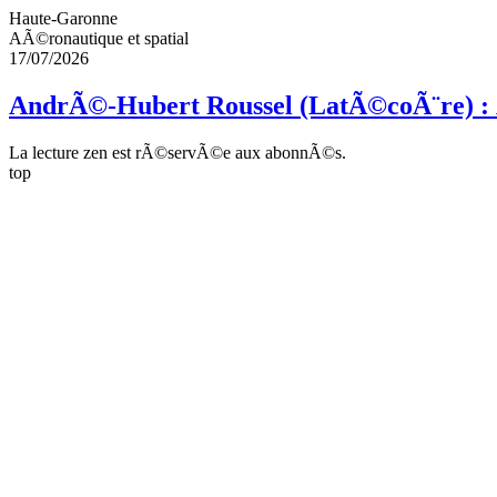
Haute-Garonne
AÃ©ronautique et spatial
17/07/2026
AndrÃ©-Hubert Roussel (LatÃ©coÃ¨re) : Â
La lecture zen est rÃ©servÃ©e aux abonnÃ©s.
top