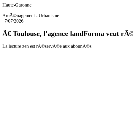
Haute-Garonne
|
AmÃ©nagement - Urbanisme
|
7/07/2026
Ã€ Toulouse, l'agence landForma veut rÃ©i
La lecture zen est rÃ©servÃ©e aux abonnÃ©s.