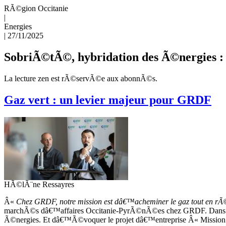
RÃ©gion Occitanie
|
Energies
|
27/11/2025
SobriÃ©tÃ©, hybridation des Ã©nergies :
La lecture zen est rÃ©servÃ©e aux abonnÃ©s.
Gaz vert : un levier majeur pour GRDF
HÃ©lÃ¨ne Ressayres
Â«
Chez GRDF, notre mission est dâ€™acheminer le gaz tout en rÃ©p
marchÃ©s dâ€™affaires Occitanie-PyrÃ©nÃ©es chez GRDF. Dans un 
Ã©nergies. Et dâ€™Ã©voquer le projet dâ€™entreprise Â« Mission