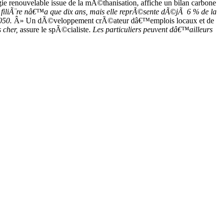
e renouvelable issue de la mÃ©thanisation, affiche un bilan carbone
 filiÃ¨re nâ€™a que dix ans, mais elle reprÃ©sente dÃ©jÃ 6 % de la
050.
Â» Un dÃ©veloppement crÃ©ateur dâ€™emplois locaux et de
 cher,
assure le spÃ©cialiste.
Les particuliers peuvent dâ€™ailleurs