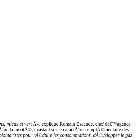
s, mieux et vert
Â», explique Romain Escande, chef dâ€™agence
 la mixitÃ©, insistant sur le caractÃ¨re complÃ©mentaire des
lontaristes pour rÃ©duire les consommations, dÃ©velopper le gaz