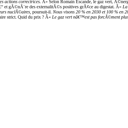
es actions correctrices.
Â» Selon Romain Escande, le gaz vert, Ã©nergi
€“ et gÃ©nÃ¨re des externalitÃ©s positives grÃ¢ce au digestat. Â«
La
urs nuclÃ©aires,
poursuit-il.
Nous visons 20 % en 2030 et 100 % en 2
re strict. Quid du prix ? Â«
Le gaz vert nâ€™est pas forcÃ©ment plus