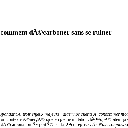
 comment dÃ©carboner sans se ruiner
ondant Ã trois enjeux majeurs : aider nos clients Ã consommer moin
contexte Ã©nergÃ©tique en pleine mutation, lâ€™opÃ©rateur prÃ´ne
 dÃ©carbonation Â» portÃ© par lâ€™entreprise : Â«
Nous sommes vo