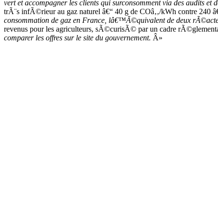
vert et accompagner les clients qui surconsomment via des audits et d
trÃ¨s infÃ©rieur au gaz naturel â€“ 40 g de COâ‚‚/kWh contre 240 â
consommation de gaz en France, lâ€™Ã©quivalent de deux rÃ©acte
revenus pour les agriculteurs, sÃ©curisÃ© par un cadre rÃ©glementai
comparer les offres sur le site du gouvernement.
Â»