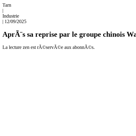
Tarn
|
Industrie
|
12/09/2025
AprÃ¨s sa reprise par le groupe chinois Wa
La lecture zen est rÃ©servÃ©e aux abonnÃ©s.