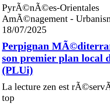
PyrÃ©nÃ©es-Orientales
AmÃ©nagement - Urbanis
18/07/2025
Perpignan MÃ©diterra
son premier plan local
(PLUi)
La lecture zen est rÃ©ser
top