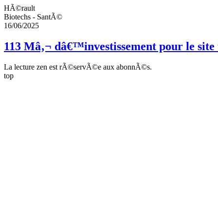
HÃ©rault
Biotechs - SantÃ©
16/06/2025
113 Mâ‚¬ dâ€™investissement pour le site
La lecture zen est rÃ©servÃ©e aux abonnÃ©s.
top