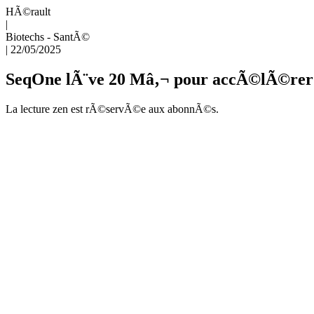
HÃ©rault
|
Biotechs - SantÃ©
|
22/05/2025
SeqOne lÃ¨ve 20 Mâ‚¬ pour accÃ©lÃ©rer 
La lecture zen est rÃ©servÃ©e aux abonnÃ©s.