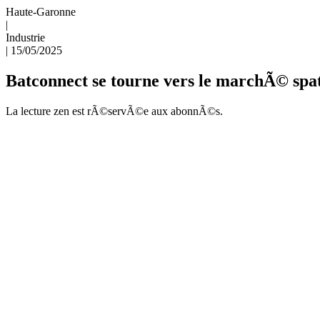
Haute-Garonne
|
Industrie
|
15/05/2025
Batconnect se tourne vers le marchÃ© spat
La lecture zen est rÃ©servÃ©e aux abonnÃ©s.