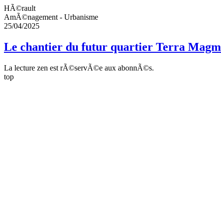
HÃ©rault
AmÃ©nagement - Urbanisme
25/04/2025
Le chantier du futur quartier Terra Mag
La lecture zen est rÃ©servÃ©e aux abonnÃ©s.
top