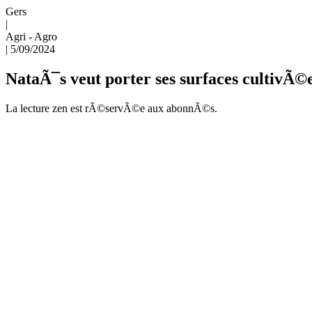
Gers
|
Agri - Agro
|
5/09/2024
NataÃ¯s veut porter ses surfaces cultivÃ©
La lecture zen est rÃ©servÃ©e aux abonnÃ©s.