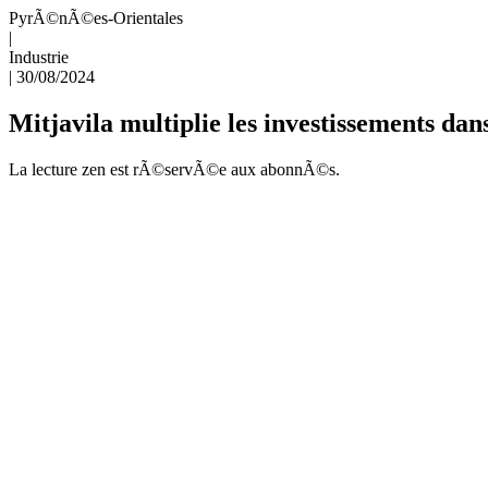
PyrÃ©nÃ©es-Orientales
|
Industrie
|
30/08/2024
Mitjavila multiplie les investissements dans
La lecture zen est rÃ©servÃ©e aux abonnÃ©s.