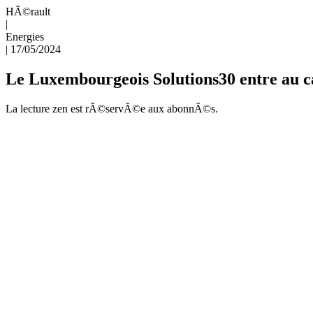
HÃ©rault
|
Energies
|
17/05/2024
Le Luxembourgeois Solutions30 entre au c
La lecture zen est rÃ©servÃ©e aux abonnÃ©s.