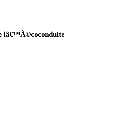
 de lâ€™Ã©coconduite