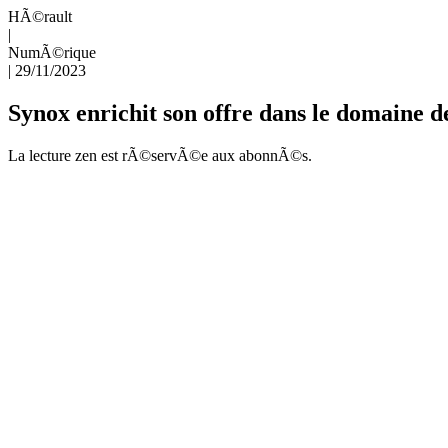
HÃ©rault
|
NumÃ©rique
|
29/11/2023
Synox enrichit son offre dans le domaine
La lecture zen est rÃ©servÃ©e aux abonnÃ©s.