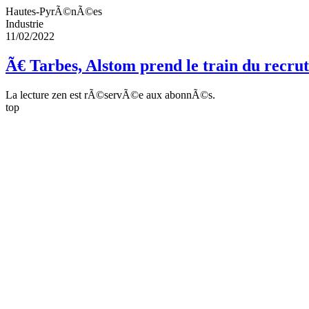
Hautes-PyrÃ©nÃ©es
Industrie
11/02/2022
Ã€ Tarbes, Alstom prend le train du recru
La lecture zen est rÃ©servÃ©e aux abonnÃ©s.
top