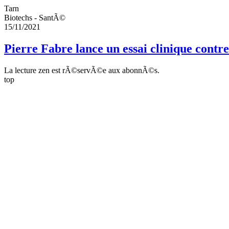
Tarn
Biotechs - SantÃ©
15/11/2021
Pierre Fabre lance un essai clinique con
La lecture zen est rÃ©servÃ©e aux abonnÃ©s.
top