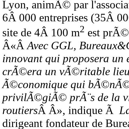
Lyon, animÃ© par
l'associ
6
Â
000 entreprises (35
Â
00
2
site de 4
Â
100 m
est prÃ©
Â«
Â
Avec
GGL
, Bureaux&
innovant qui proposera un es
crÃ©era un vÃ©ritable lieu
Ã©conomique qui bÃ©nÃ©f
privilÃ©giÃ© prÃ¨s de la vi
routiers
Â
Â», indique Ã
La
dirigeant fondateur de Bur