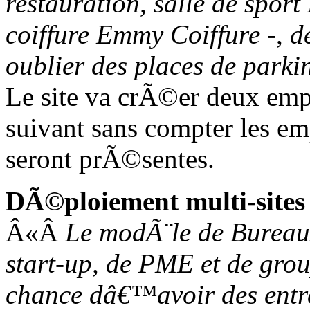
restauration, salle de sport
coiffure Emmy Coiffure
-,
d
oublier des
places de park
Le site va crÃ©er deux empl
suivant sans compter les emp
seront prÃ©sentes.
DÃ©ploiement multi-sites
Â«
Â
Le modÃ¨le de Bureau
start-up, de PME et de gro
chance dâ€™avoir des entre