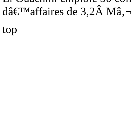
dâ€™affaires de 3,2
Â
Mâ‚¬
top