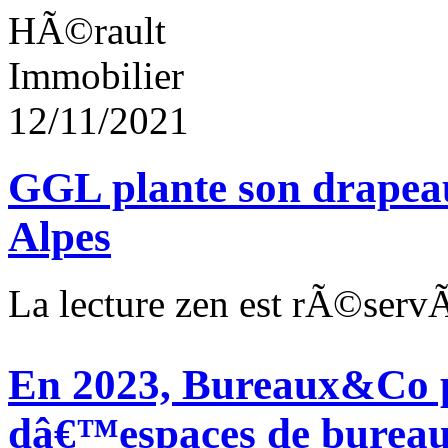
HÃ©rault
Immobilier
12/11/2021
GGL plante son drapea
Alpes
La lecture zen est rÃ©ser
En 2023, Bureaux&Co 
dâ€™espaces de bureau