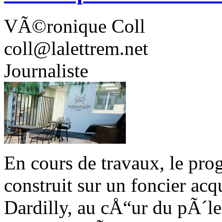
VÃ©ronique
Coll
coll@lalettrem.net
Journaliste
En cours de travaux, le pr
construit sur un foncier a
Dardilly, au cÅ“ur du pÃ´