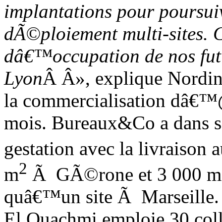
implantations pour poursui
dÃ©ploiement
multi-sites
. 
dâ€™occupation de nos futu
Lyon
Â
Â», explique Nordin
la commercialisation dâ€
mois. Bureaux&Co a dans so
gestation avec la livraison 
2
m
Ã GÃ©rone et 3 000 m
quâ€™un site Ã Marseille.
El Ouachmi emploie 30 coll