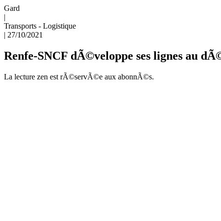
Gard
|
Transports - Logistique
|
27/10/2021
Renfe-SNCF dÃ©veloppe ses lignes au d
La lecture zen est rÃ©servÃ©e aux abonnÃ©s.