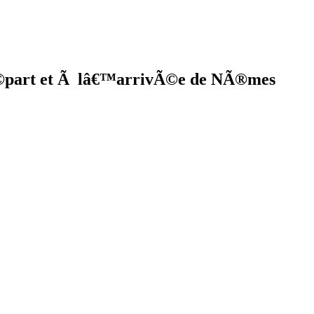
Ã©part et Ã lâ€™arrivÃ©e de NÃ®mes