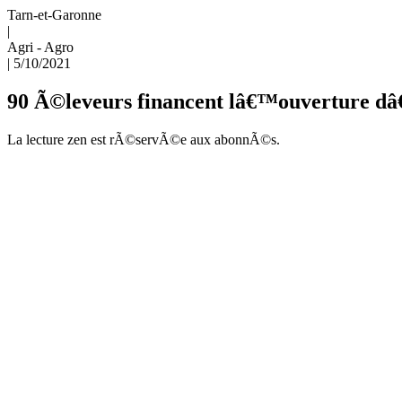
Tarn-et-Garonne
|
Agri - Agro
|
5/10/2021
90 Ã©leveurs financent lâ€™ouverture d
La lecture zen est rÃ©servÃ©e aux abonnÃ©s.