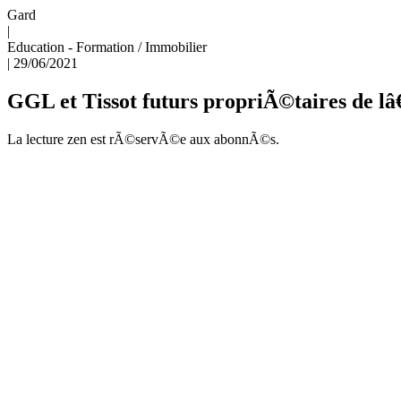
Gard
|
Education - Formation
/
Immobilier
|
29/06/2021
GGL et Tissot futurs propriÃ©taires de 
La lecture zen est rÃ©servÃ©e aux abonnÃ©s.