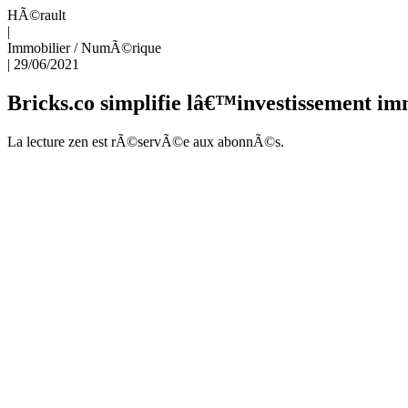
HÃ©rault
|
Immobilier
/
NumÃ©rique
|
29/06/2021
Bricks.co simplifie lâ€™investissement im
La lecture zen est rÃ©servÃ©e aux abonnÃ©s.