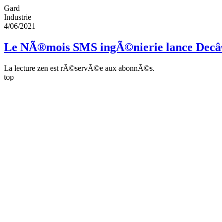
Gard
Industrie
4/06/2021
Le NÃ®mois SMS ingÃ©nierie lance Dec
La lecture zen est rÃ©servÃ©e aux abonnÃ©s.
top