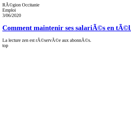
RÃ©gion Occitanie
Emploi
3/06/2020
Comment maintenir ses salariÃ©s en tÃ©
La lecture zen est rÃ©servÃ©e aux abonnÃ©s.
top