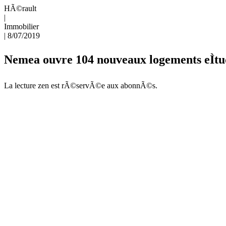
HÃ©rault
|
Immobilier
|
8/07/2019
Nemea ouvre 104 nouveaux logements eÌtu
La lecture zen est rÃ©servÃ©e aux abonnÃ©s.