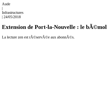
Aude
|
Infrastructures
|
24/05/2018
Extension de Port-la-Nouvelle : le bÃ©mol
La lecture zen est rÃ©servÃ©e aux abonnÃ©s.