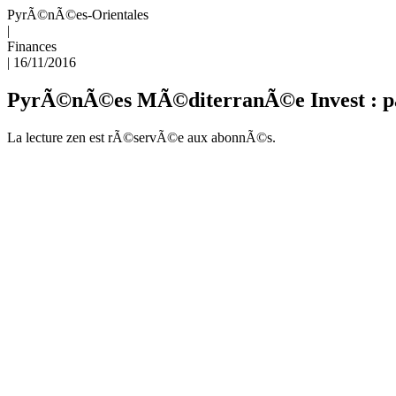
PyrÃ©nÃ©es-Orientales
|
Finances
|
16/11/2016
PyrÃ©nÃ©es MÃ©diterranÃ©e Invest : par
La lecture zen est rÃ©servÃ©e aux abonnÃ©s.