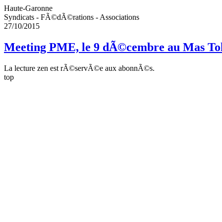
Haute-Garonne
Syndicats - FÃ©dÃ©rations - Associations
27/10/2015
Meeting PME, le 9 dÃ©cembre au Mas To
La lecture zen est rÃ©servÃ©e aux abonnÃ©s.
top