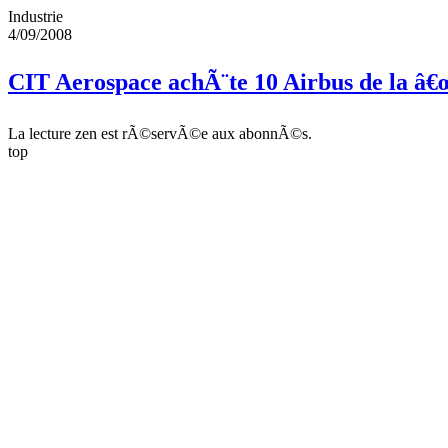
Industrie
4/09/2008
CIT Aerospace achÃ¨te 10 Airbus de la â€
La lecture zen est rÃ©servÃ©e aux abonnÃ©s.
top