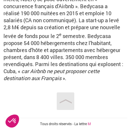
concurrence français d'Airb
nb
». Bedycasa a
réalisé 190
000
nuitées en 2015
et emploie 10
salariés (CA
non communiqué). La start-up a levé
2,8
M€ depuis sa création et prépare une nouvelle
e
levée de fonds pour le 2
semestre.
Bedycasa
propose 54
000
hébergements chez l'habitant,
chambres d'hôte et appartements avec hébergeur
présent, dans 8 400 villes. 350
000
membres
revendiqués. Parmi les destinations qui explosent :
Cuba, «
car Airbnb ne peut proposer cette
destination aux Français
».
Vous êtes ici
Tous droits réservés - La lettre
M