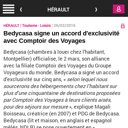
Aller au contenu principal
HÉRAULT
26/02/2016
HÉRAULT
Tourisme - Loisirs
Bedycasa signe un accord d'exclusivité
avec Comptoir des Voyages
Bedycasa (chambres à louer chez l'habitant,
Montpellier) officialise, le 2
mars, son alliance
avec la filiale Comptoir des Voyages du Groupe
Voyageurs du monde.
Bedycasa a
signé un accord
d’exclusivité sur cinq ans, «
selon lequel nous
sourcerons des hébergements chez l’habitant sur
plus d’une cinquantaine de destinations proposées
par Comptoir des Voyages à leurs clients aisés,
pour des séjours sur mesure
», explique Magali
Boisseau, créatrice (en 2007) et PDG
de Bedycasa.
Bedycasa (lit et maison, en anglais et espagnol
mêlés, NDLR) se pose ouvertement en «